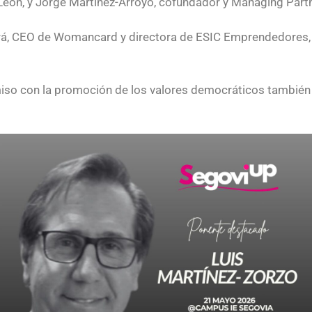
y León, y Jorge Martínez-Arroyo, cofundador y Managing Par
á, CEO de Womancard y directora de ESIC Emprendedores, y
miso con la promoción de los valores democráticos también