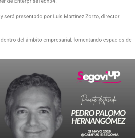
tner de EnterpriseTech34.
 será presentado por Luis Martínez Zorzo, director
 dentro del ámbito empresarial, fomentando espacios de