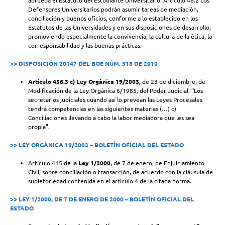
aprueba el Estatuto del Estudiante Universitario. Artículo 46.2 Los
Defensores Universitarios podrán asumir tareas de mediación,
conciliación y buenos oficios, conforme a lo establecido en los
Estatutos de las Universidades y en sus disposiciones de desarrollo,
promoviendo especialmente la convivencia, la cultura de la ética, la
corresponsabilidad y las buenas prácticas.
>> DISPOSICIÓN 20147 DEL BOE NÚM. 318 DE 2010
Artículo 456.3 c) Ley Orgánica 19/2003,
de 23 de diciembre, de
Modificación de la Ley Orgánica 6/1985, del Poder Judicial: “Los
secretarios judiciales cuando así lo prevean las Leyes Procesales
tendrá competencias en las siguientes materias (…) c)
Conciliaciones llevando a cabo la labor mediadora que les sea
propia”.
>> LEY ORGÁNICA 19/2003 – BOLETÍN OFICIAL DEL ESTADO
Artículo 415 de la
Ley 1/2000
, de 7 de enero, de Enjuiciamiento
Civil, sobre conciliación o transacción, de acuerdo con la cláusula de
supletoriedad contenida en el artículo 4 de la citada norma.
>> LEY 1/2000, DE 7 DE ENERO DE 2000 – BOLETÍN OFICIAL DEL
ESTADO